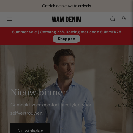
Ontdek de nieuwste arrivals
aar de inhoud
Winkelwage
Summer Sale | Ontvang 25% korting met code SUMMER25
Shoppen
Nieuw binnen
Gemaakt voor comfort, gestyled voor
zelfvertrouwen.
Nu winkelen