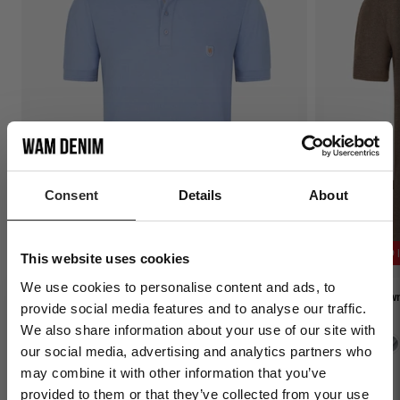
Consent
Details
About
2 = € 44,99 | 3 = € 60,00
2 = € 44,99 
This website uses cookies
We use cookies to personalise content and ads, to
De Ameer Blue Polo
De Ameer Brown
provide social media features and to analyse our traffic.
Normale
€24,99
Normale
€24,99
We also share information about your use of our site with
prijs
prijs
Sign Up to Our
our social media, advertising and analytics partners who
Newsletter
may combine it with other information that you’ve
provided to them or that they’ve collected from your use