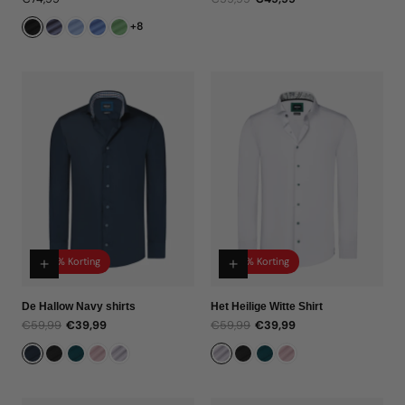
Normale
Verkoopprijs
prijs
prijs
+8
33% Korting
33% Korting
De Hallow Navy shirts
Het Heilige Witte Shirt
€59,99
€39,99
€59,99
€39,99
Normale
Verkoopprijs
Normale
Verkoopprijs
prijs
prijs