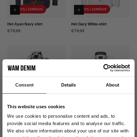
-25% | ZOMER25
-25% | ZOMER25
Het Ayan Navy shirt
Het Gary White-shirt
Normale
€79,99
Normale
€79,99
prijs
prijs
Consent
Details
About
This website uses cookies
-25% | ZOMER25
-25% | ZOMER25
We use cookies to personalise content and ads, to
provide social media features and to analyse our traffic.
Het witte shirt van Jericho
Het witte overhemd van René
We also share information about your use of our site with
Normale
€79,99
Normale
€89,99
prijs
prijs