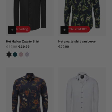
33% Korting
-25% | ZOMER25
Het Hallow Zwarte Shirt
Het zwarte shirt van Leroy
€59,99
€39,99
Normale
€79,99
Normale
Verkoopprijs
prijs
prijs