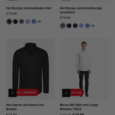
Het Burgos marineblauwe shirt
Het Burgos antracietkleurige
overhemd
Normale
€74,99
Normale
€74,99
prijs
+9
prijs
+8
-25% | ZOMER25
17% Korting
Het zwarte overhemd van
Merax Wit Shirt met Lange
Burgos
Mouwen 75815
Normale
€74,99
€59,99
€49,99