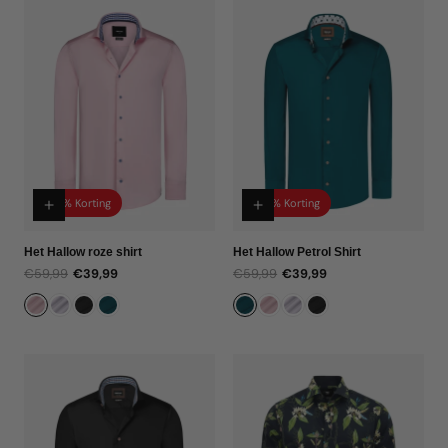
33% Korting
33% Korting
Het Hallow roze shirt
Het Hallow Petrol Shirt
€59,99
€39,99
€59,99
€39,99
Normale
Verkoopprijs
Normale
Verkoopprijs
prijs
prijs