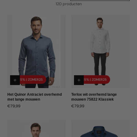
120 producten
-25% | ZOMER25
-25% | ZOMER25
Het Quinor Antraciet overhemd
Terlox wit overhemd lange
met lange mouwen
mouwen 75822 Klassiek
Normale
€79,99
Normale
€79,99
prijs
prijs