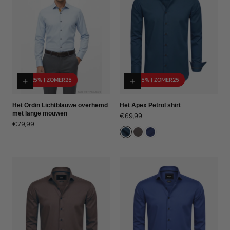
-25% | ZOMER25
-25% | ZOMER25
Het Ordin Lichtblauwe overhemd
Het Apex Petrol shirt
met lange mouwen
Normale
€69,99
Normale
€79,99
prijs
prijs