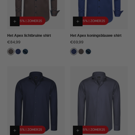
-25% | ZOMER25
-25% | ZOMER25
Het Apex lichtbruine shirt
Het Apex koningsblauwe shirt
Normale
€84,99
Normale
€69,99
prijs
prijs
-25% | ZOMER25
-25% | ZOMER25