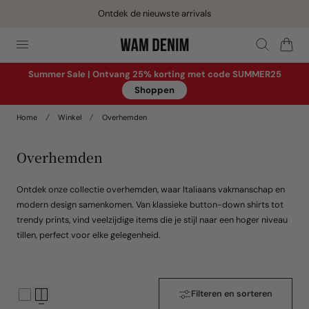
Ontdek de nieuwste arrivals
aar de inhoud
Winkelwage
Summer Sale | Ontvang 25% korting met code SUMMER25
Shoppen
Home
Winkel
Overhemden
Overhemden
Ontdek onze collectie overhemden, waar Italiaans vakmanschap en
modern design samenkomen. Van klassieke button-down shirts tot
trendy prints, vind veelzijdige items die je stijl naar een hoger niveau
tillen, perfect voor elke gelegenheid.
Filteren en sorteren