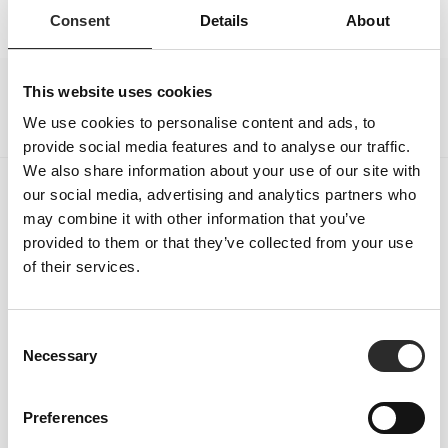
Consent
Details
About
This website uses cookies
We use cookies to personalise content and ads, to
provide social media features and to analyse our traffic.
We also share information about your use of our site with
our social media, advertising and analytics partners who
Meld je aan voor onze nieuwsbrief
may combine it with other information that you’ve
provided to them or that they’ve collected from your use
5% korting op uw eerste aankoop (exclusief SALE artikelen)
of their services.
Ontvang updates over onze nieuwste collecties,
die elke week worden gelanceerd.
C
Necessary
o
Email
n
Aanmelden
s
Preferences
e
Ik ga akkoord met de Algemene voorwaarden en het