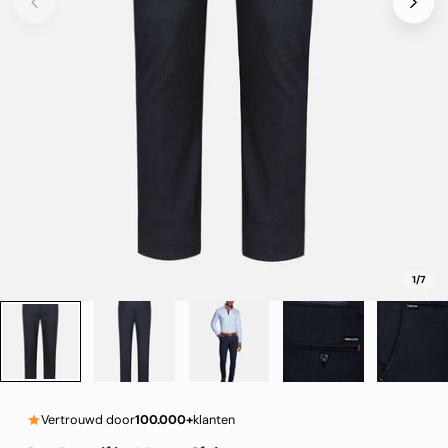
1
/
7
Vertrouwd door
100.000+
klanten