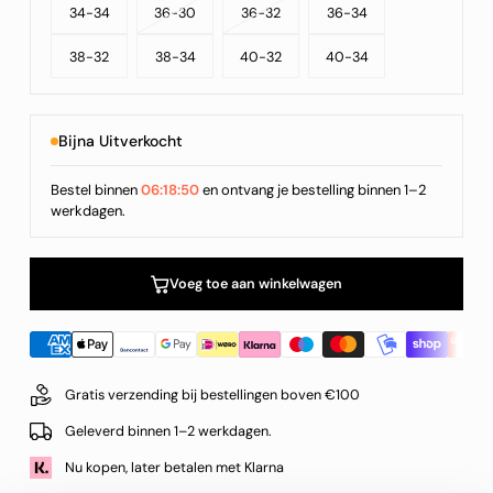
Beschikbaar
Beschikbaar
Variant
Niet
Beschikbaar
of
Variant
Niet
34-34
36-30
36-32
36-34
Uitverkocht
Beschikbaar
Niet
Uitverkocht
Beschikbaar
38-32
38-34
40-32
40-34
of
Beschikbaar
of
Bijna Uitverkocht
Niet
Niet
Beschikbaar
Beschikbaar
Bestel binnen
06:18:49
en ontvang je bestelling binnen 1–2
werkdagen.
Voeg toe aan winkelwagen
Gratis verzending bij bestellingen boven €100
Geleverd binnen 1–2 werkdagen.
Nu kopen, later betalen met Klarna