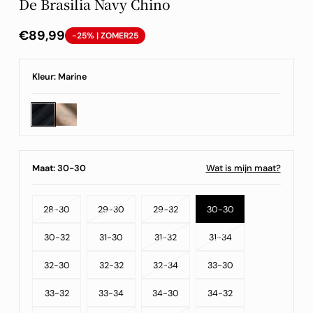
De Brasilia Navy Chino
Normale
€89,99
-25% | ZOMER25
prijs
Kleur:
Marine
Wat is mijn maat?
Maat:
30-30
Variant
Variant
Variant
28-30
29-30
29-32
30-30
Uitverkocht
Uitverkocht
Variant
Uitverkocht
Variant
30-32
31-30
31-32
31-34
of
of
Uitverkocht
of
Variant
Uitverkocht
32-30
32-32
32-34
33-30
Niet
Niet
of
Niet
Uitverkocht
of
33-32
33-34
34-30
34-32