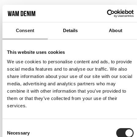
Productdetails
Consent
Details
About
Materiaal
This website uses cookies
Verzenden
We use cookies to personalise content and ads, to provide
social media features and to analyse our traffic. We also
Discover more:
share information about your use of our site with our social
media, advertising and analytics partners who may
ADS
All Season
Business
Chino's
Everyday
combine it with other information that you’ve provided to
Occasional
them or that they’ve collected from your use of their
services.
C
Necessary
o