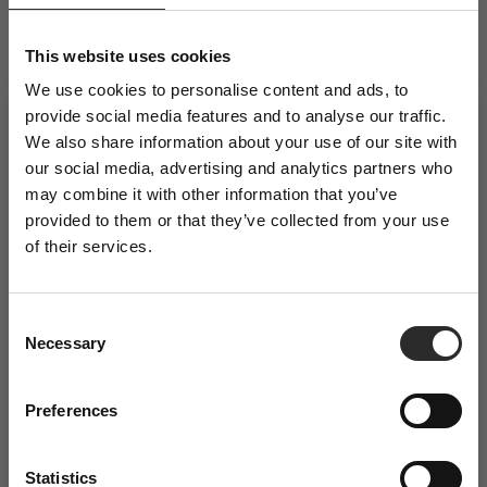
This website uses cookies
Verzenden
We use cookies to personalise content and ads, to
provide social media features and to analyse our traffic.
Discover more:
We also share information about your use of our site with
Sign Up to Our
our social media, advertising and analytics partners who
ADS
All Season
Business
Everyday
Occasional
Newsletter
may combine it with other information that you’ve
Shirt Long Sleeve
Wedding
provided to them or that they’ve collected from your use
of their services.
Enjoy 5% off your first purchase and stay
updated on exclusive offers and the latest
arrivals.
C
Necessary
o
n
Geef je stijl een boost met WAM.
s
Preferences
Email
e
Authentieke Italiaanse herenkleding tegen betaalbare prijzen
n
t
Statistics