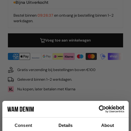
Bijna Uitverkocht
of
Niet
Niet
Beschikbaar
Bestel binnen
09:26:37
en ontvang je bestelling binnen 1–2
werkdagen.
Beschikbaar
Voeg toe aan winkelwagen
Gratis verzending bij bestellingen boven €100
Geleverd binnen 1–2 werkdagen.
Nu kopen, later betalen met Klarna
Productdetails
Consent
Details
About
Materiaal