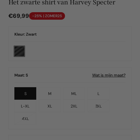
Het zwarte shirt van Harvey Specter
Normale
€69,99
-25% | ZOMER25
prijs
Kleur:
Zwart
Wat is mijn maat?
Maat:
S
S
M
ML
L
Variant
L-XL
XL
2XL
3XL
Variant
Uitverkocht
4XL
Uitverkocht
of