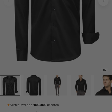
1
/
7
Vertrouwd door
100.000+
klanten