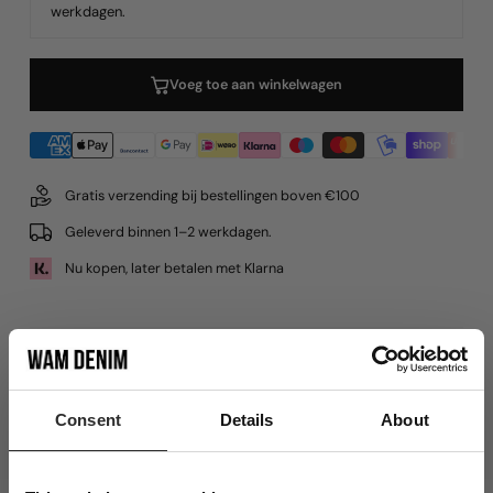
werkdagen.
Voeg toe aan winkelwagen
Gratis verzending bij bestellingen boven €100
Geleverd binnen 1–2 werkdagen.
Nu kopen, later betalen met Klarna
Productdetails
Consent
Details
About
Materiaal
Verzenden