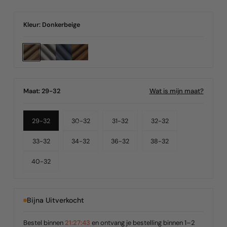
prijs
Kleur:
Donkerbeige
Wat is mijn maat?
Maat:
29-32
Variant
29-32
30-32
31-32
32-32
Uitverkocht
33-32
34-32
36-32
38-32
of
40-32
Niet
Bijna Uitverkocht
Beschikbaar
Bestel binnen
21:27:43
en ontvang je bestelling binnen 1–2