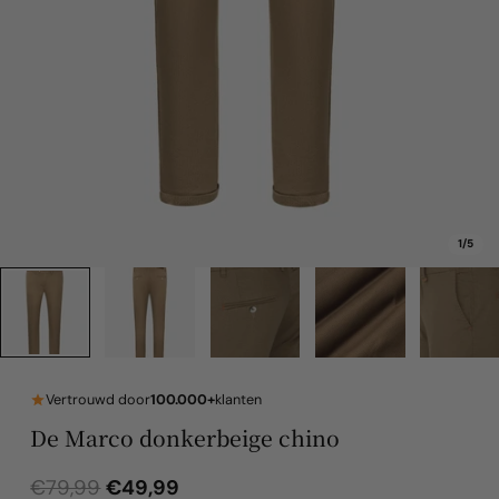
1
/
5
Vertrouwd door
100.000+
klanten
De Marco donkerbeige chino
€49,99
€79,99
Normale
Verkoopprijs