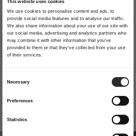
This website uses cookies
We use cookies to personalise content and ads, to
provide social media features and to analyse our traffic.
Discover more:
We also share information about your use of our site with
Sign Up to Our
All Season
Chino's
Everyday
NEW
New arrivals
our social media, advertising and analytics partners who
Newsletter
may combine it with other information that you’ve
provided to them or that they’ve collected from your use
of their services.
Enjoy 5% off your first purchase and stay
updated on exclusive offers and the latest
arrivals.
C
Geef je stijl een boost met WAM.
Necessary
o
n
Authentieke Italiaanse herenkleding tegen betaalbare prijzen
s
Preferences
Email
e
n
Nu winkelen
t
Statistics
I agree to receiving newsletters, the Terms
S
& Conditions and the Privacy Policy
e