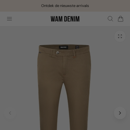
Ontdek de nieuwste arrivals
aar de inhoud
Winkelwage