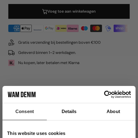
Voeg toe aan winkelwagen
Gratis verzending bij bestellingen boven €100
Geleverd binnen 1–2 werkdagen.
Nu kopen, later betalen met Klarna
Productdetails
Materiaal
Consent
Details
About
Verzenden
This website uses cookies