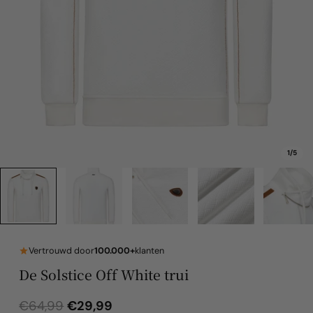
1
/
5
Vertrouwd door
100.000+
klanten
De Solstice Off White trui
€29,99
€64,99
Normale
Verkoopprijs