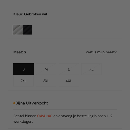
prijs
Kleur:
Gebroken wit
Wat is mijn maat?
Maat:
S
Variant
Variant
Variant
S
M
L
XL
Uitverkocht
Uitverkocht
Uitverkocht
2XL
3XL
4XL
of
of
of
Bijna Uitverkocht
Niet
Niet
Niet
Beschikbaar
Beschikbaar
Beschikbaar
Bestel binnen
04:41:40
en ontvang je bestelling binnen 1–2
werkdagen.