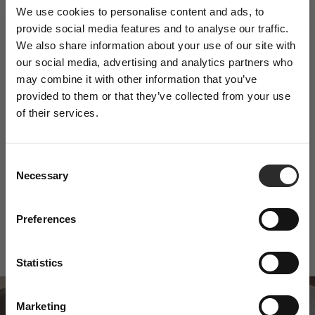
We use cookies to personalise content and ads, to
Discover more:
provide social media features and to analyse our traffic.
Everyday
NEW
New arrivals
Sweaters
Winter
We also share information about your use of our site with
Sign Up to Our
our social media, advertising and analytics partners who
Newsletter
may combine it with other information that you’ve
provided to them or that they’ve collected from your use
of their services.
Enjoy 5% off your first purchase and stay
updated on exclusive offers and the latest
arrivals.
Geef je stijl een boost met WAM.
C
Necessary
o
n
Authentieke Italiaanse herenkleding tegen betaalbare prijzen
s
Preferences
Email
e
Nu winkelen
n
t
Statistics
I agree to receiving newsletters, the Terms
S
& Conditions and the Privacy Policy
e
Marketing
l