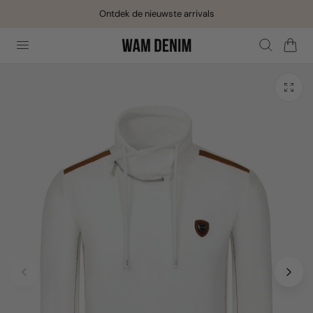
Ontdek de nieuwste arrivals
aar de inhoud
Winkelwage